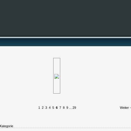
1
2
3
4
5
6
7
8
9
...
29
Weiter 
Kategorie