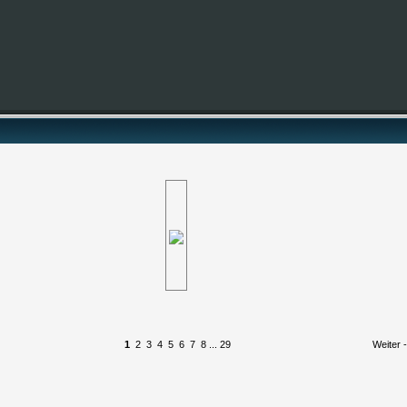
1
2
3
4
5
6
7
8
...
29
Weiter 